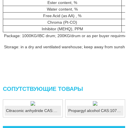
Ester content, %
Water content, %
Free Acid (as AA) , %
Chroma (Pt-CO)
Inhibitor (MEHQ), PPM
Package: 1000KG/IBC drum; 200KG/drum or as per buyer requirme
Storage: in a dry and ventilated warehouse; keep away from sunshine;
СОПУТСТВУЮЩИЕ ТОВАРЫ
Citraconic anhydride CAS:616-02-4
Propargyl alcohol CAS:107-19-7