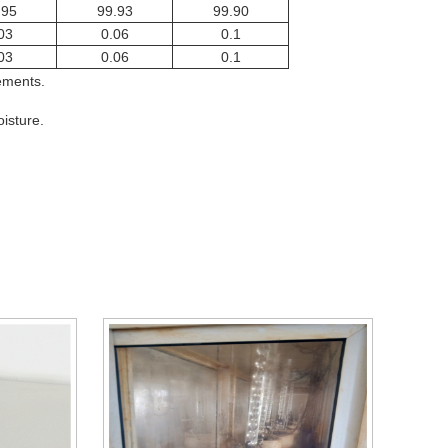
.95
99.93
99.90
03
0.06
0.1
03
0.06
0.1
rements.
isture.
L