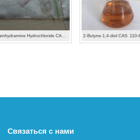
Diphenhydramine Hydrochloride CAS: 147-24-0
Связаться с нами