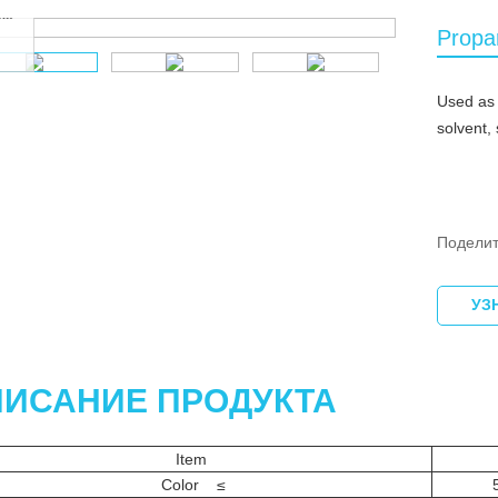
om
Propa
Used as 
solvent, 
Поделит
УЗ
ИСАНИЕ ПРОДУКТА
Item
Color ≤