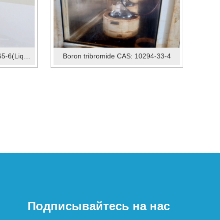
2-Butyne-1,4-diol CAS: 110-65-6(Liquid)
Boron tribromide CAS: 10294-33-4
Подписывайтесь на нас