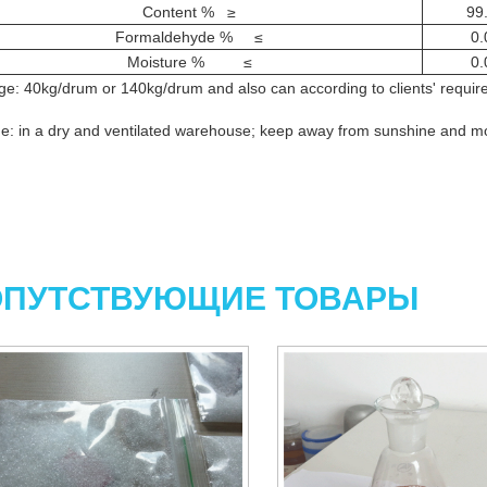
Content % ≥
99
Formaldehyde % ≤
0.
Moisture % ≤
0.
e: 40kg/drum or 140kg/drum and also can according to clients' requi
e: in a dry and ventilated warehouse; keep away from sunshine and mo
ОПУТСТВУЮЩИЕ ТОВАРЫ