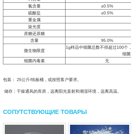
氯含量
≤0.5%
硫酸盐
≤0.5%
重金属
旋光度
蔗糖还原糖
含量
95.0%
1g样品中细菌总数不得超过100个
微生物限度
细菌
细菌内毒素
无
包装： 25公斤/纸板桶，或按照客户要求。
储存：干燥通风的库房，远离阳光直射和潮湿环境，远离高温。
СОПУТСТВУЮЩИЕ ТОВАРЫ