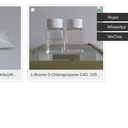
Skype
WhatsApp
WeChat
2,2'-Azobis(2-methylpropionitrile)(AIBN) CAS:78-67-1
1-Bromo-3-Chloropropane CAS: 109-70-6