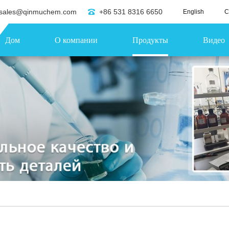
sales@qinmuchem.com
+86 531 8316 6650
English
C
Дом
О компании
Продукты
Видео