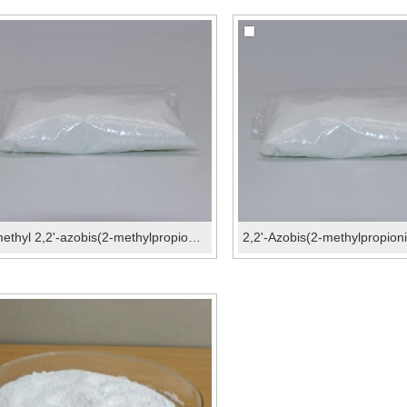
Dimethyl 2,2'-azobis(2-methylpropionate)(V-601)CAS: 2589-57-3