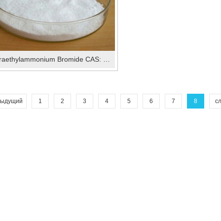
Tetraethylammonium Bromide CAS: 71-91-0
дыдущий
1
2
3
4
5
6
7
8
с