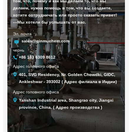
том, что, почему и как мы делаем то, что мы
делаем, нужна помощь в том, что вы создаете,
хотите сотрудничать или просто сказать привет!
---Мы хотели бы услышать от вас.
Эл. почта
sales@qinmuchem.com
чернь
+86 183 6309 8612
Адрес головного офиса
401, SVG Residency, Nr. Golden Chowdki, GIDC,
Ankleshwar - 393002 ( Адрес филиала в Индии)
Адрес головного офиса
Yanshan Industrial area, Shangrao city, Jiangxi
province, China. ( Адрес производства )