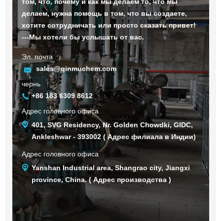
том, что, почему и как мы делаем то, что мы
делаем, нужна помощь в том, что вы создаете,
хотите сотрудничать или просто сказать привет!
---Мы хотели бы услышать от вас.
Эл. почта
sales@qinmuchem.com
чернь
+86 183 6309 8612
Адрес головного офиса
401, SVG Residency, Nr. Golden Chowdki, GIDC,
Ankleshwar - 393002 ( Адрес филиала в Индии)
Адрес головного офиса
Yanshan Industrial area, Shangrao city, Jiangxi
province, China. ( Адрес производства )