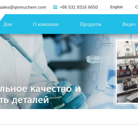
sales@qinmuchem.com
+86 531 8316 6650
English
C
Дом
О компании
Продукты
Видео