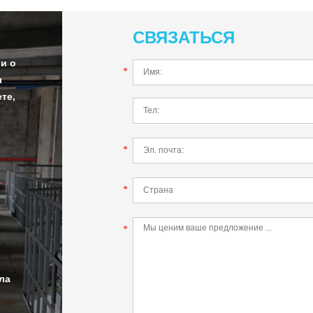
СВЯЗАТЬСЯ
и о
*
ы
те,
*
*
*
ла