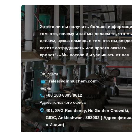
Хотите ли вы получить больше информаци
том, что, почему и как мы делаем то, что м
делаем, нужна помощь в том, что вы создае
хотите сотрудничать или просто сказать
привет! ---Мы хотели бы услышать от вас.
Эл. почта
sales@qinmuchem.com
чернь
+86 183 6309 8612
Адрес головного офиса
401, SVG Residency, Nr. Golden Chowdki,
GIDC, Ankleshwar - 393002 ( Адрес филиа
в Индии)