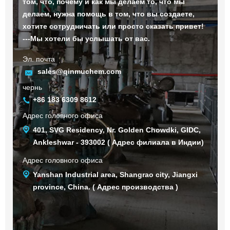
том, что, почему и как мы делаем то, что мы
делаем, нужна помощь в том, что вы создаете,
хотите сотрудничать или просто сказать привет!
---Мы хотели бы услышать от вас.
Эл. почта
sales@qinmuchem.com
чернь
+86 183 6309 8612
Адрес головного офиса
401, SVG Residency, Nr. Golden Chowdki, GIDC,
Ankleshwar - 393002 ( Адрес филиала в Индии)
Адрес головного офиса
Yanshan Industrial area, Shangrao city, Jiangxi
province, China. ( Адрес производства )