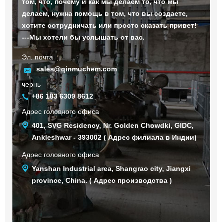
том, что, почему и как мы делаем то, что мы
делаем, нужна помощь в том, что вы создаете,
хотите сотрудничать или просто сказать привет!
---Мы хотели бы услышать от вас.
Эл. почта
sales@qinmuchem.com
чернь
+86 183 6309 8612
Адрес головного офиса
401, SVG Residency, Nr. Golden Chowdki, GIDC,
Ankleshwar - 393002 ( Адрес филиала в Индии)
Адрес головного офиса
Yanshan Industrial area, Shangrao city, Jiangxi
province, China. ( Адрес производства )